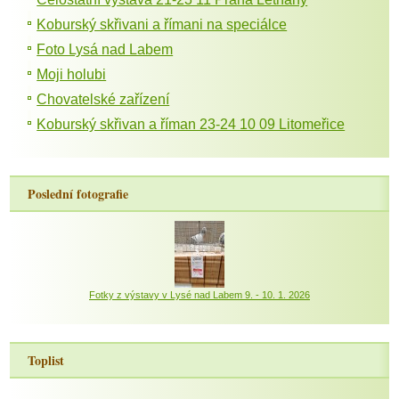
Koburský skřivani a římani na speciálce
Foto Lysá nad Labem
Moji holubi
Chovatelské zařízení
Koburský skřivan a říman 23-24 10 09 Litomeřice
Poslední fotografie
Fotky z výstavy v Lysé nad Labem 9. - 10. 1. 2026
Toplist