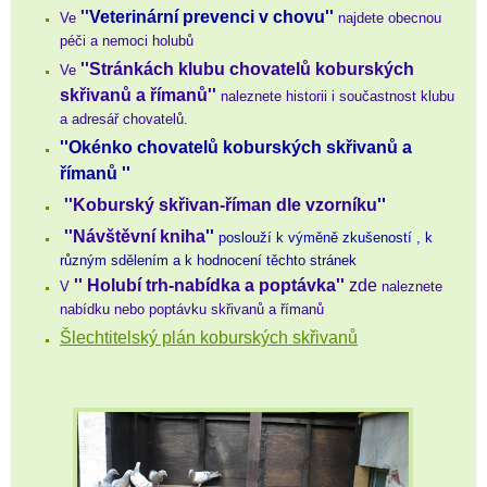
''
Veterinární prevenci v chovu''
Ve
najdete obecnou
péči a nemoci holubů
''Stránkách klubu chovatelů koburských
Ve
skřivanů a římanů''
naleznete historii i součastnost klubu
a adresář chovatelů.
''Okénko chovatelů koburských skřivanů a
římanů ''
''Koburský skřivan-říman dle vzorníku
''
''Návštěvní kniha
''
p
oslouží k výměně zkušeností , k
různým sdělením a k hodnocení těchto stránek
'' Holubí trh-nabídka a poptávka''
zde
V
naleznete
nabídku nebo poptávku skřivanů a římanů
Šlechtitelský plán koburských skřivanů