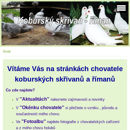
Úvod
Vítáme Vás na stránkách chovatele
koburských skřivanů a římanů
Co zde najdete?
''Aktualitách
''
V
naleznete zajímavosti a novinky
''Okénku chovatele''
V
si přečtete o vzniku , původu a
součastnosti mého chovu
''Fotoalbu''
Ve
najdete fotografie z chovatelských zařízení
a z mého chovu holubů